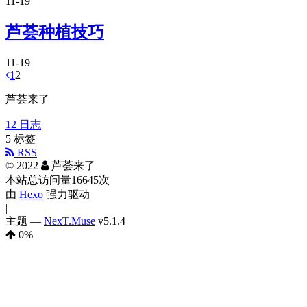
11-19
芦荟种植技巧
11-19
1
2
芦荟来了
12
日志
5
标签
RSS
©
2022
芦荟来了
本站总访问量
16645
次
由
Hexo
强力驱动
|
主题 —
NexT.Muse
v5.1.4
0
%