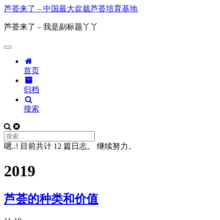
芦荟来了 – 中国最大盆栽芦荟培育基地
芦荟来了 – 我是副标题丫丫
首页
归档
搜索
嗯..! 目前共计 12 篇日志。 继续努力。
2019
芦荟的种类和价值